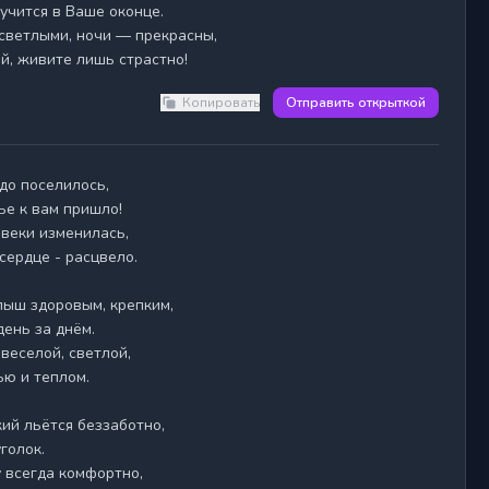
учится в Ваше оконце.

 светлыми, ночи — прекрасны,

й, живите лишь страстно!
Копировать
Отправить открыткой
е к вам пришло!

веки изменилась,

сердце - расцвело.

лыш здоровым, крепким,

ень за днём.

веселой, светлой,

ю и теплом.

ий льётся беззаботно,

олок.

 всегда комфортно,
