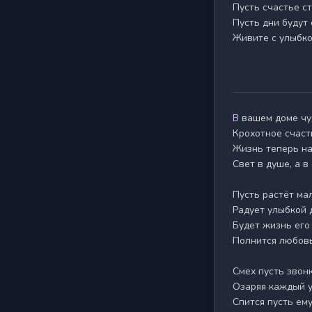
Пусть счастье ст
Пусть дни будут
Живите с улыбко
В вашем доме чудо поселилось,

Крохотное счасть
Жизнь теперь на
Свет в душе, а в 
Пусть растёт ма
Радует улыбкой д
Будет жизнь его 
Полнится любовь
Смех пусть звонк
Озаряя каждый уг
Спится пусть ему