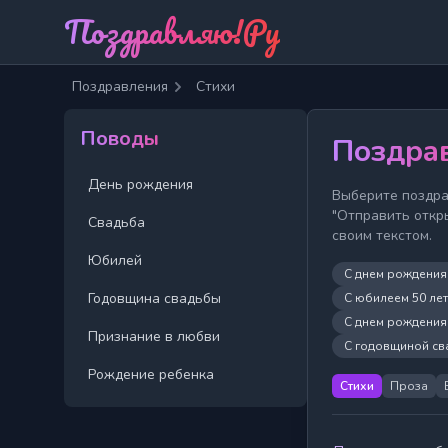
Поздравляю!Ру
Поздравления
Стихи
Поводы
Поздрав
День рождения
Выберите поздра
"Отправить откр
Свадьба
своим текстом.
Юбилей
С днем рождени
Годовщина свадьбы
С юбилеем 50 ле
С днем рождения
Признание в любви
С годовщиной св
Рождение ребенка
Стихи
Проза