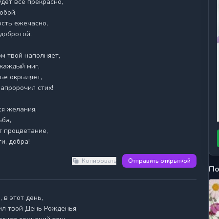
обой.

сть ежечасно,

добротой.

м твой наполняет,

каждый миг,

ье окрыляет,

напророчил стих!

я желания,

ба,

 процветание,

и, добра!
Копировать
Отправить открыткой
По
ил твой День Рожденья,
