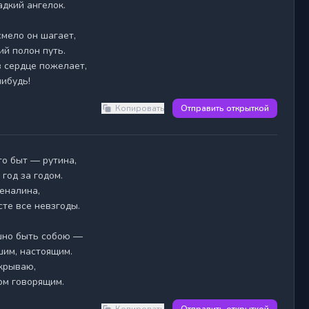
дкий ангелок.

мело он шагает,

й полон путь.

в сердце пожелает,

нибудь!
Копировать
Отправить открыткой
год за годом.

еналина,

те все невзгоды.

шно быть собою —

им, настоящим.

крываю,

ом говорящим.