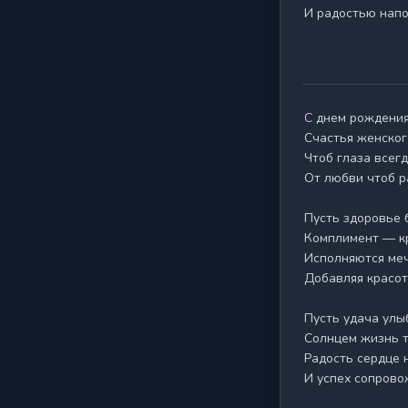
С днем рождения поздравляю!

Счастья женског
Чтоб глаза всегда
От любви чтоб р
Пусть здоровье б
Комплимент — кр
Исполняются меч
Добавляя красоты
Пусть удача улыб
Солнцем жизнь т
Радость сердце н
И успех сопрово