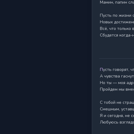
Мамин, папин сла
Пусть по жизни с
Новых достижени
Всё, что только 
Сбудется когда-
Пусть говорят, что быт — рутина,

А чувства гаснут 
Но ты — моя адр
Пройдем мы вмес
С тобой не стра
Смешным, уставш
Я и сегодня, не с
Любуюсь взгляд