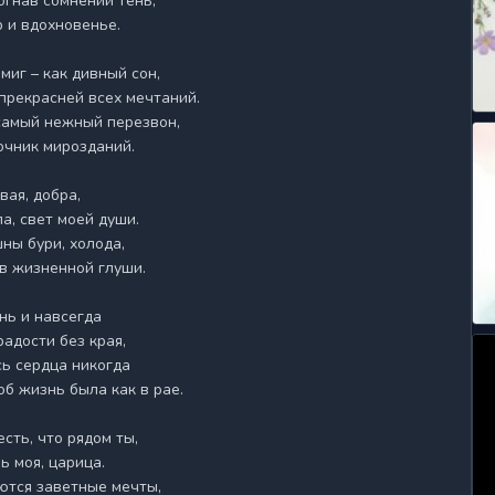
огнав сомнений тень,

р и вдохновенье.

иг – как дивный сон,

прекрасней всех мечтаний.

самый нежный перезвон,

очник мирозданий.

ая, добра,

а, свет моей души.

ны бури, холода,

в жизненной глуши.

ь и навсегда

радости без края,

ь сердца никогда

об жизнь была как в рае.

сть, что рядом ты,

 моя, царица.

ются заветные мечты,
