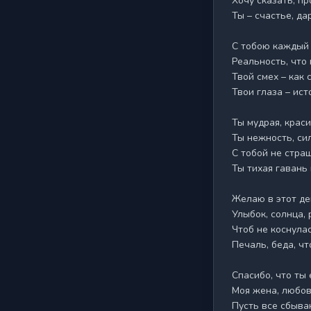
Хочу сказать, пр
Ты – счастье, да
С тобою каждый м
Реальность, что 
Твой смех – как 
Твои глаза – ист
Ты мудрая, красив
Ты нежность, сил
С тобой не страш
Ты тихая гавань 
Желаю в этот ден
Улыбок, солнца, 
Чтоб не коснулас
Печаль, беда, чт
Спасибо, что ты е
Моя жена, любовь
Пусть все сбыва