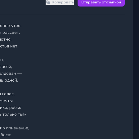
Копировать
Отправить открыткой
 рассвет.

ютно,

тья нет.

,

асой,

олдован —

ь одной.

голос,

мечты.

хо, робко:

только ты!»

ир признанье,

беса:
