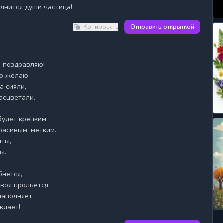
Копировать
Отправить открыткой
о желаю.

 сияли,

асцветали.

удет крепким,

асивым, метким.

ты,

.

нется,

воя прольется.

аполняет,

ждает!