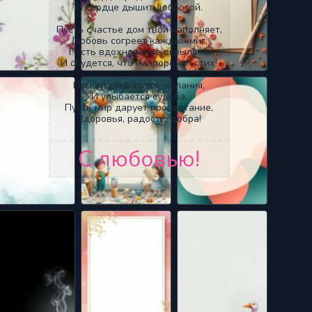
И сердце дышит добротой.
Пусть счастье дом твой наполняет,
Любовь согреет каждый миг,
Пусть вдохновенье окрыляет,
И сбудется, что напророчил стих!
Пускай сбываются желания,
И улыбается судьба,
Пусть мир дарует процветание,
Здоровья, радости, добра!
С любовью!