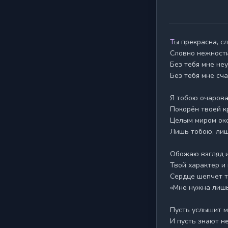
Ты прекрасна, словно утро,

Словно нежности
Без тебя мне неу
Без тебя мне счас
Я тобою очарован
Покорён твоей кр
Целым миром ок
Лишь тобою, лиш
Обожаю взгляд и 
Твой характер и 
Сердце шепчет ти
«Мне нужна лишь 
Пусть услышит м
И пусть знают не