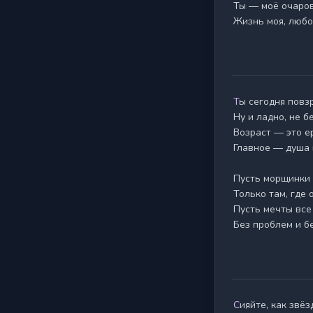
Ты — моё очаров
Жизнь моя, любо
Ты сегодня повзрослел,

Ну и ладно, не бе
Возраст — это ер
Главное — душа 
Пусть морщинки 
Только там, где о
Пусть мечты все 
Без проблем и б
Сияйте, как звёзды, блистайте, как солнце,
