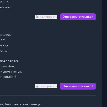
анье,

вь моя!
Копировать
Отправить открыткой
да!

унда,

юна.

появляются

т улыбок,

исполняются,

ез ошибок!
Копировать
Отправить открыткой