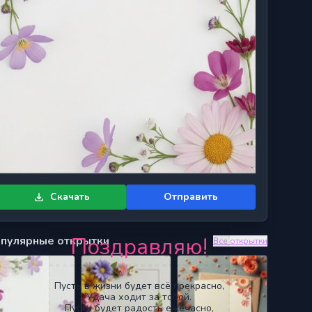
Скачать
Отправить
Поздравляю!
пулярные открытки
Все открытки
Пусть в жизни будет всё прекрасно,
Удача ходит за тобой.
Пусть будет радость ежечасно,