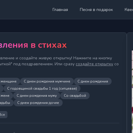
Главная
Песня в подарок
Кве
ления в стихах
вление и создайте живую открытку! Нажмите на кнопку
ыткой" под поздравлением. Или сразу
создайте открытку
со
я женщине
С днем рождения мужчине
С днем рождения
т
С годовщиной свадьбы 1 год (ситцевая)
 жене
С днем рождения мужу
Со свадьбой
адьбы
С днем рождения дочке
Все