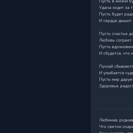
Пусть в жизни будет всё прекрасно,

Удача ходит за т
Пусть будет радо
И сердце дышит 
Пусть счастье до
Любовь согреет 
Пусть вдохновен
И сбудется, что 
Пускай сбываютс
И улыбается судь
Пусть мир дарует
Здоровья, радост
Любимая, родная, в этот день,

Что светом озар