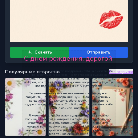
Скачать
Отправить
С днём рождения, дорогой!
Популярные открытки
Сегодня я хочу не просто поздравить тебя, а сказать всё 
Все открытки
то, что чувствую. Я бесконечно благодарна судьбе за то, 
что рядом со мной именно ты. Ты не просто мой муж — ты 
мой дом, моя тихая гавань, моя сила, когда мне трудно, и 
моё вдохновение, когда я хочу идти вперёд.
Ты умеешь быть разным — сильным, когда нужно 
защитить, нежным, когда мне нужна ласка, смешным, 
когда хочется разрядить обстановку, и невероятно 
мудрым, когда я теряюсь. С тобой рядом я чувствую себя 
живой, любимой, настоящей.
Я желаю тебе, чтобы жизнь дарила тебе как можно 
больше моментов, в которых ты будешь по-настоящему 
счастлив. Чтобы сбывались твои желания, даже те, 
которые ты не озвучиваешь вслух. Чтобы здоровье не 
подводило, а рядом всегда были люди, которые верят в 
тебя так же сильно, как я.