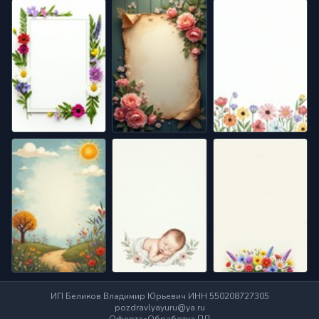
ИП Беликов Владимир Юрьевич ИНН 550208727305
pozdravlyayuru@ya.ru