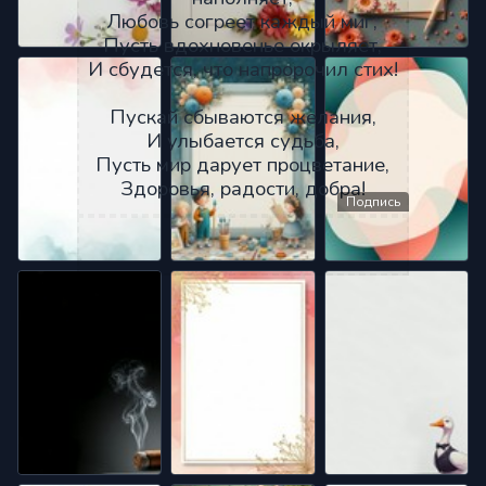
Любовь согреет каждый миг,
Пусть вдохновенье окрыляет,
И сбудется, что напророчил стих!
Пускай сбываются желания,
И улыбается судьба,
Пусть мир дарует процветание,
Здоровья, радости, добра!