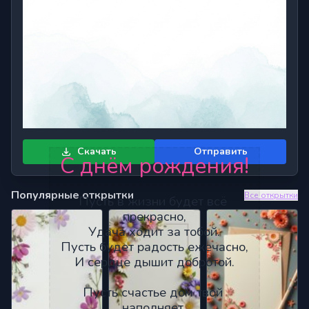
Скачать
Отправить
С днём рождения!
Популярные открытки
Все открытки
Пусть в жизни будет всё 
прекрасно,
Удача ходит за тобой.
Пусть будет радость ежечасно,
И сердце дышит добротой.
Пусть счастье дом твой 
наполняет,