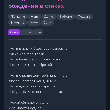
рождения в стихах
Женщине
Жене
Дочке
Бабушке
Подруге
Мужчине
Мужу
Сыну
Стихи
Проза
Все
Пусть в жизни будет всё прекрасно,

Удача ходит за тобой.

Пусть будет радость ежечасно,

И сердце дышит добротой.

Пусть счастье дом твой наполняет,

Любовь согреет каждый миг,

Пусть вдохновенье окрыляет,

И сбудется, что напророчил стих!

Пускай сбываются желания,

И улыбается судьба,
