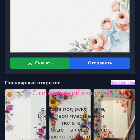
Скачать
Отправить
Популярные открытки
Все открытки
С годовщиной свадьбы!
Три года под руку идёте,
В красивом чувственном 
полёте.
Пусть будет так ещё сто лет,
В душе горит всё тот же 