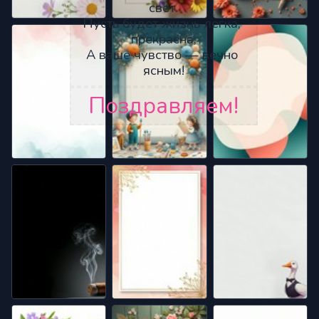
свет.
Пусть будет жизнь легка, 
прекрасна,
А ваше чувство — вечно 
ясным!
Поздравляем!