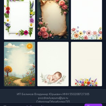
ИП Беликов Владимир Юрьевич ИНН 550208727305
pozdravlyayuru@ya.ru
Оферта
•
Обработка ПД
Информационный партнер:
poisk.im