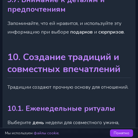
предпочтениям
Запоминайте, что ей нравится, и используйте эту
информацию при выборе
подарков
и
сюрпризов
.
10. Создание традиций и
совместных впечатлений
Традиции создают прочную основу для отношений.
10.1. Еженедельные ритуалы
Выберите
день
недели для совместного ужина,
прогулки или другого занятия, которое будет только
Мы используем
файлы cookie
.
Понятно